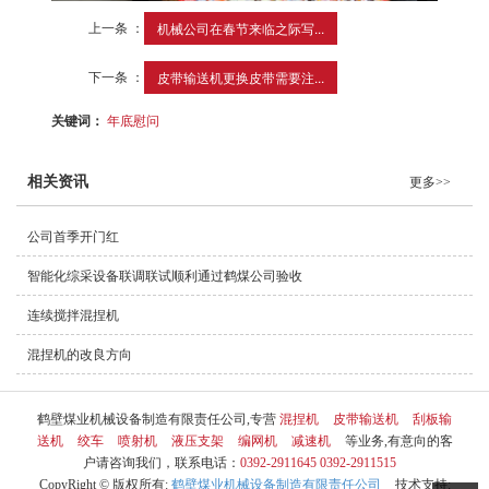
上一条 ：
机械公司在春节来临之际写...
下一条 ：
皮带输送机更换皮带需要注...
关键词：
年底慰问
相关资讯
更多>>
公司首季开门红
智能化综采设备联调联试顺利通过鹤煤公司验收
连续搅拌混捏机
混捏机的改良方向
鹤壁煤业机械设备制造有限责任公司,专营
混捏机
皮带输送机
刮板输
送机
绞车
喷射机
液压支架
编网机
减速机
等业务,有意向的客
户请咨询我们，联系电话：
0392-2911645 0392-2911515
CopyRight © 版权所有:
鹤壁煤业机械设备制造有限责任公司
技术支持: