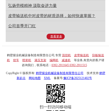
弘扬劳模精神 汲取奋进力量
皮带输送机中对皮带的材质选择，如何快速掌握？
公司首季开门红
查看更多
鹤壁煤业机械设备制造有限责任公司,专营
混捏机
皮带输送机
刮板输送
机
绞车
喷射机
液压支架
编网机
减速机
等业务,有意向的客户请
咨询我们，联系电话：
0392-2911645 0392-2911515
CopyRight © 版权所有:
鹤壁煤业机械设备制造有限责任公司
技术支持:
鹤壁
新起点
网站地图
XML
备案号:
豫ICP备2025121402号
扫一扫访问移动端