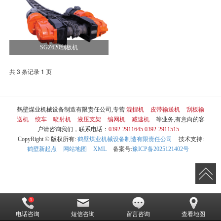
SGZ620刮板机
共 3 条记录 1 页
鹤壁煤业机械设备制造有限责任公司,专营
混捏机
皮带输送机
刮板输
送机
绞车
喷射机
液压支架
编网机
减速机
等业务,有意向的客
户请咨询我们，联系电话：
0392-2911645 0392-2911515
CopyRight © 版权所有:
鹤壁煤业机械设备制造有限责任公司
技术支持:
鹤壁新起点
网站地图
XML
备案号:
豫ICP备2025121402号
电话咨询
短信咨询
留言咨询
查看地图