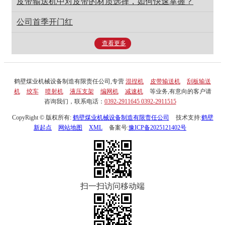
皮带输送机中对皮带的材质选择，如何快速掌握？
公司首季开门红
查看更多
鹤壁煤业机械设备制造有限责任公司,专营
混捏机
皮带输送机
刮板输送
机
绞车
喷射机
液压支架
编网机
减速机
等业务,有意向的客户请
咨询我们，联系电话：
0392-2911645 0392-2911515
CopyRight © 版权所有:
鹤壁煤业机械设备制造有限责任公司
技术支持:
鹤壁
新起点
网站地图
XML
备案号:
豫ICP备2025121402号
扫一扫访问移动端