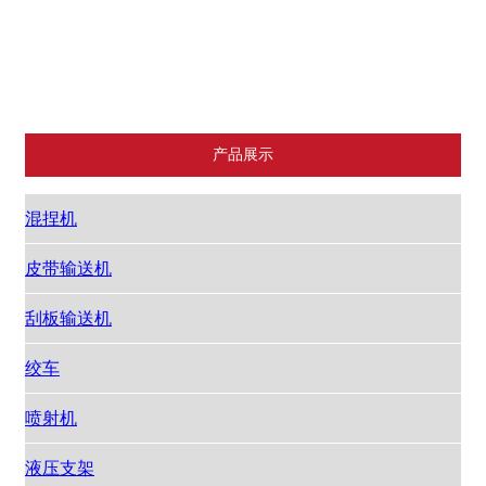
液压支架
编网机
减速机
破碎机
平巷人车
采煤机
产品展示
混捏机
皮带输送机
刮板输送机
绞车
喷射机
液压支架