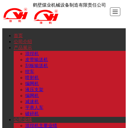
鹤壁煤业机械设备制造有限责任公司
首页
首
公
产
公
新
人
联
公司介绍
产品展示
页
司
品
司
闻
才
系
混捏机
皮带输送机
刮板输送机
介
展
业
动
招
我
绞车
喷射机
绍
示
绩
态
聘
们
编网机
液压支架
编网机
减速机
平巷人车
破碎机
公司业绩
混捏机主要业绩