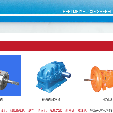
剖面
硬齿面减速机
40T减
输送机
刮板输送机
绞车
喷射机
液压支架
编网机
减速机
等业务,有意向的