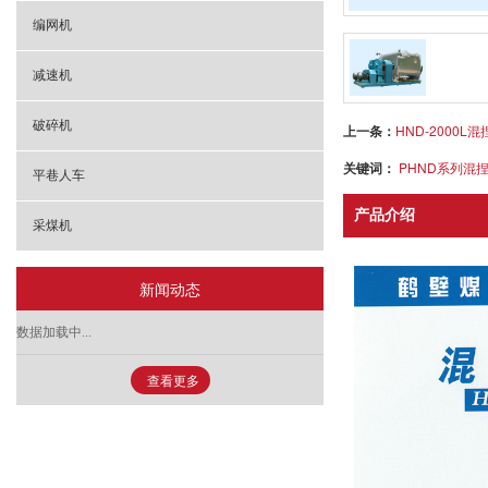
编网机
减速机
破碎机
上一条：
HND-2000L混
关键词：
PHND系列混
平巷人车
产品介绍
采煤机
新闻动态
数据加载中...
查看更多