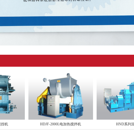
L混捏机
HDJF-2000L电加热搅拌机
HND系列